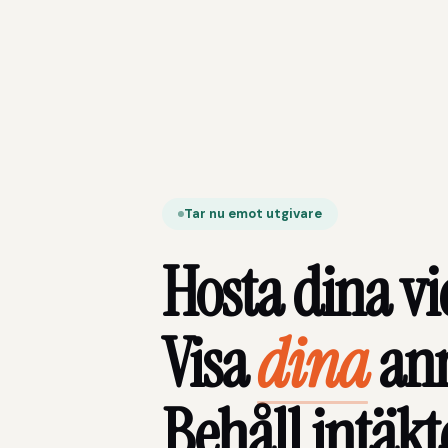
Tar nu emot utgivare
Hosta dina vi
Visa
dina
ann
Behåll intäkt