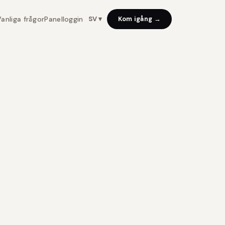
anliga frågor
Panelloggin
SV ▾
Kom igång →