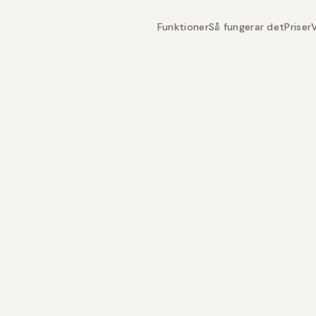
Funktioner
Så fungerar det
Priser
V