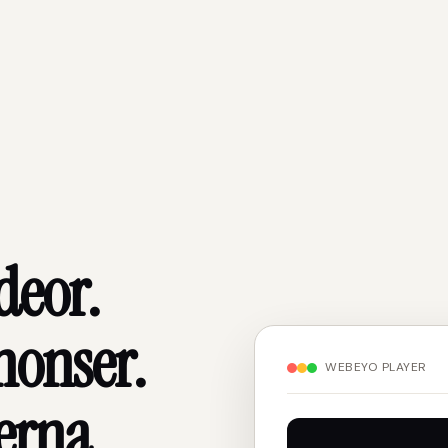
deor.
onser.
WEBEYO PLAYER
erna.