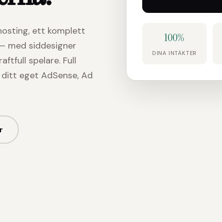
osting, ett komplett
100%
 — med siddesigner
DINA INTÄKTER
tfull spelare. Full
d ditt eget AdSense, Ad
r