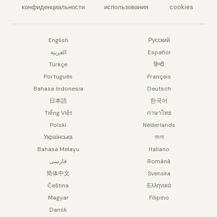
конфиденциальности
использования
cookies
English
Русский
العربية
Español
Türkçe
हिन्दी
Português
Français
Bahasa Indonesia
Deutsch
日本語
한국어
Tiếng Việt
ภาษาไทย
Polski
Nederlands
Українська
বাংলা
Bahasa Melayu
Italiano
فارسی
Română
简体中文
Svenska
Čeština
Ελληνικά
Magyar
Filipino
Dansk