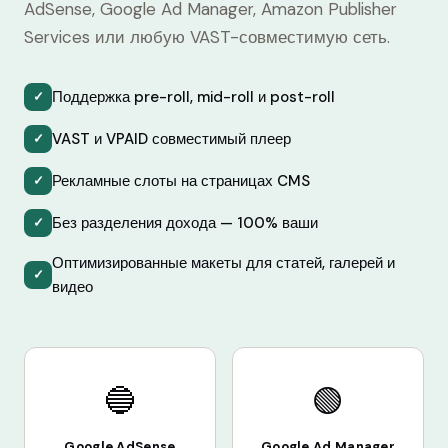
AdSense, Google Ad Manager, Amazon Publisher
Services или любую VAST-совместимую сеть.
Поддержка pre-roll, mid-roll и post-roll
✓
VAST и VPAID совместимый плеер
✓
Рекламные слоты на страницах CMS
✓
Без разделения дохода — 100% ваши
✓
Оптимизированные макеты для статей, галерей и
✓
видео
🔵
🟢
Google AdSense
Google Ad Manager