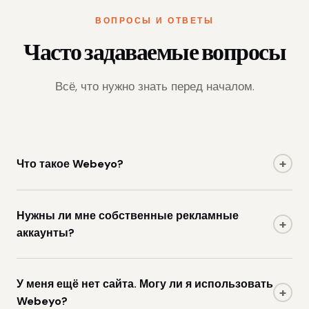
ВОПРОСЫ И ОТВЕТЫ
Часто задаваемые вопросы
Всё, что нужно знать перед началом.
+
Что такое Webeyo?
Webeyo — это платформа видеохостинга и управления
контентом для издателей. Мы предоставляем
Нужны ли мне собственные рекламные
+
инфраструктуру — хостинг, CMS и видеоплеер — а вы
аккаунты?
используете свои рекламные аккаунты и оставляете
Да. Webeyo создан для издателей, которые хотят
100% дохода.
полный контроль над монетизацией. Вы подключаете
У меня ещё нет сайта. Могу ли я использовать
+
свой Google AdSense, Google Ad Manager или любую
Webeyo?