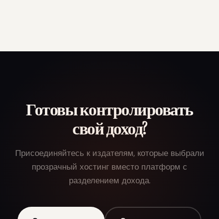
фиксированную плату за хостинг и оставляете себе
каждую копейку рекламного дохода — мы никогда не
берём комиссию. Корпоративные планы могут
оплачиваться ежегодно со скидкой.
Готовы контролировать
свой доход?
Присоединяйтесь к издателям, которые выбрали
прозрачный хостинг вместо платформ с
разделением дохода.