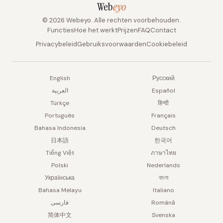
Web
eyo
© 2026 Webeyo. Alle rechten voorbehouden.
Functies
Hoe het werkt
Prijzen
FAQ
Contact
Privacybeleid
Gebruiksvoorwaarden
Cookiebeleid
English
Русский
العربية
Español
Türkçe
हिन्दी
Português
Français
Bahasa Indonesia
Deutsch
日本語
한국어
Tiếng Việt
ภาษาไทย
Polski
Nederlands
Українська
বাংলা
Bahasa Melayu
Italiano
فارسی
Română
简体中文
Svenska