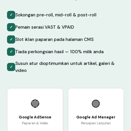
Sokongan pre-roll, mid-roll & post-roll
✓
Pemain serasi VAST & VPAID
✓
Slot iklan paparan pada halaman CMS
✓
Tiada perkongsian hasil — 100% milik anda
✓
Susun atur dioptimumkan untuk artikel, galeri &
✓
video
🔵
🟢
Google AdSense
Google Ad Manager
Paparan & Video
Penyajian Lanjutan