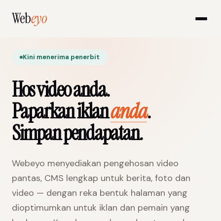
Web
eyo
Kini menerima penerbit
Hos video anda.
Paparkan iklan
anda
.
Simpan pendapatan.
Webeyo menyediakan pengehosan video
pantas, CMS lengkap untuk berita, foto dan
video — dengan reka bentuk halaman yang
dioptimumkan untuk iklan dan pemain yang