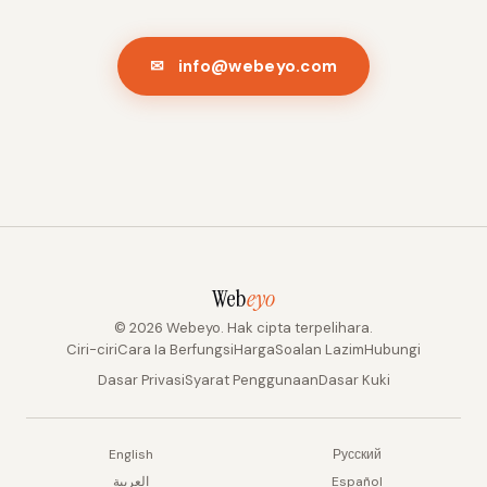
✉ info@webeyo.com
Web
eyo
© 2026 Webeyo. Hak cipta terpelihara.
Ciri-ciri
Cara Ia Berfungsi
Harga
Soalan Lazim
Hubungi
Dasar Privasi
Syarat Penggunaan
Dasar Kuki
English
Русский
العربية
Español